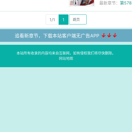
最新章节：
第57
1/1
1
↓↓↓
追看新章节，下载本站客户端无广告APP
本站所有收录的内容均来自互联网，如有侵权我们将尽快删除。
网站地图