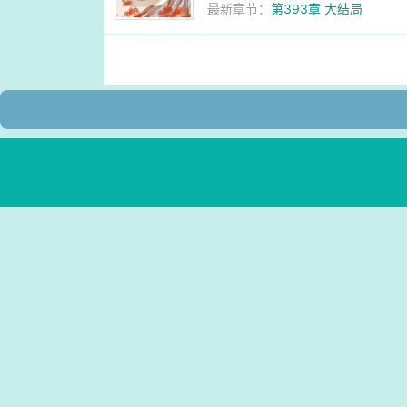
最新章节：
第393章 大结局