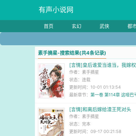
有声小说网
首页
玄幻
武侠
都
素手摘星-搜索结果(共4条记录)
[言情]皇后谁爱当谁当，我嫁
作者：
素手摘星
状态：连载
更新时间：10-01 01:13:54
最新章节：
第一卷 第114章 这哑
[言情]和离后嫁给渣王死对头
作者：
素手摘星
状态：完本
更新时间：09-17 00:21:58