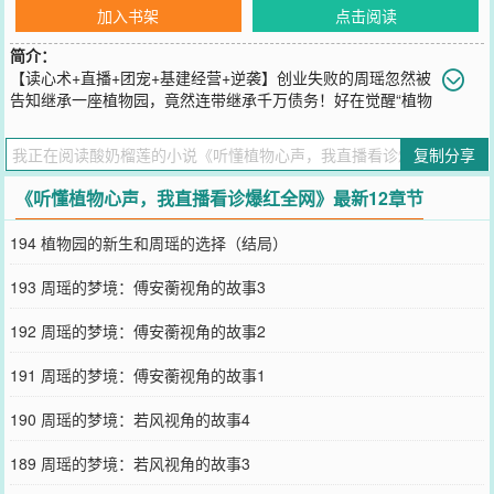
加入书架
点击阅读
简介：
【读心术+直播+团宠+基建经营+逆袭】创业失败的周瑶忽然被
告知继承一座植物园，竟然连带继承千万债务！好在觉醒“植物
读心术”。绝境中，她开启直播自救：‘植物读心师在线问诊’。谁知，
竟成主人八卦中心、植物吐槽大会、质疑网友的打脸现场！暴发户家
复制分享
水仙：非说贵就是好，给我镀金花盆还喷香水，本花天生丽质好吗？
非要浇82年拉菲，本花只想喝自来水！邋遢男家玫瑰：总对我不停唠
《听懂植物心声，我直播看诊爆红全网》最新12章节
叨，口臭熏的我秃顶，再不刷牙我就死给你看！豪门姐家兰花：别数
花苞了，老公和保姆都搞一起了，本花是来净化空气的，不是净化家
194 植物园的新生和周瑶的选择（结局）
风的！三个男人轮番闯入：商界奇才若风：户外品牌CEO给她投资带
飞全球，“别误会，我只是要投资回报。”国医圣手傅安蘅：儒雅教授
193 周瑶的梦境：傅安蘅视角的故事3
为濒危药材屈尊当园丁，“照顾你，是我们小时候的约定。”神秘榜一
大哥‘林中鹿’：打赏百万从不露面，直到对方发来第一条私信：“十五
192 周瑶的梦境：傅安蘅视角的故事2
年前被你父亲救的男孩，现在来娶你。”当植物园秘密引发对手强取豪
夺，三大佬不装了同时联手，解决危机。后全网疯传：植物园一票难
191 周瑶的梦境：傅安蘅视角的故事1
求，因为那里不仅有绝美的景色、名贵花草，还有争当“园主夫婿”的
三位大佬，以及能懂植物心声的女神周瑶。
190 周瑶的梦境：若风视角的故事4
您要是觉得《
听懂植物心声，我直播看诊爆红全网
》还不错的话请不
要忘记向您QQ群和微博微信里的朋友推荐哦！
189 周瑶的梦境：若风视角的故事3