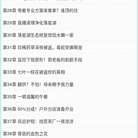
第28章 带着专业方案来推拿？谁顶的住
第29章 直播清理净化落星湖
第30章 落星湖生态修复惊现水獭一家
第31章 珍稀药草深夜被盗，毒蛇突袭萌宠
第32章 监控下现原形！郭老板的肮脏手段
第33章 七叶一枝花被盗挖的真相
第34章 翻供？不怕！母亲赐予我力量
第35章 一顿温馨的午餐
第36章 50%分成！户外分店准备开业
第37章 风总护短：找茬茶厂一夜凉凉
第38章 罪恶的血色之花