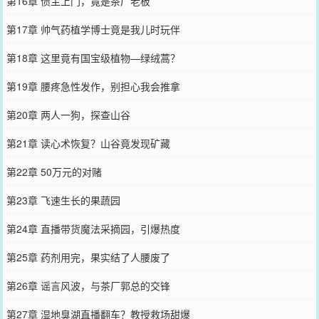
第16章 债主上门，竟是茶厂老板
第17章 帅气药植学博士竟是我儿时玩伴
第18章 这里竟有国宝级植物—绿绒蒿？
第19章 腰疼急性发作，别担心我会推拿
第20章 两人一狗，探查山谷
第21章 读心术恢复？山谷竟发现矿藏
第22章 50万元的对赌
第23章 飞速生长的果蔬园
第24章 直播带货魔法采摘园，引爆热度
第25章 药剂用完，果实结了人腰废了
第26章 谣言风波，与茶厂郭总的交锋
第27章 湿地臭湖直播翻车？教授救场甜爆