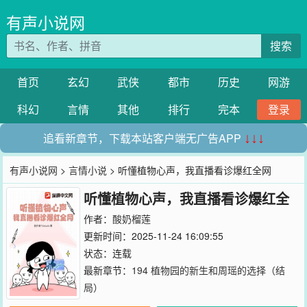
有声小说网
搜索
首页
玄幻
武侠
都市
历史
网游
科幻
言情
其他
排行
完本
登录
追看新章节，下载本站客户端无广告APP
↓↓↓
有声小说网
>
言情小说
> 听懂植物心声，我直播看诊爆红全网
听懂植物心声，我直播看诊爆红全
网
作者：
酸奶榴莲
更新时间：2025-11-24 16:09:55
状态：连载
最新章节：
194 植物园的新生和周瑶的选择（结
局）