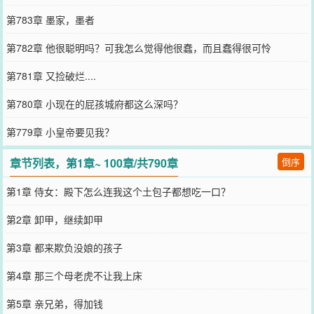
第783章 墨家，墨者
第782章 他很聪明吗？可我怎么觉得他很蠢，而且蠢得很可怜
第781章 又捡破烂....
第780章 小现在的屁孩城府都这么深吗？
第779章 小皇帝要见我？
章节列表，第1章~ 100章/共790章
倒序
第1章 侍女：殿下怎么连我这个土包子都想吃一口？
第2章 卸甲，继续卸甲
第3章 都来欺负没娘的孩子
第4章 那三个母老虎不让我上床
第5章 亲兄弟，得加钱