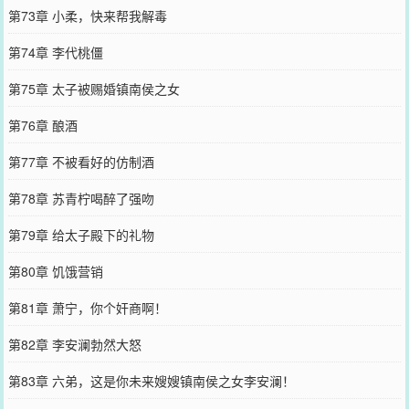
第73章 小柔，快来帮我解毒
第74章 李代桃僵
第75章 太子被赐婚镇南侯之女
第76章 酿酒
第77章 不被看好的仿制酒
第78章 苏青柠喝醉了强吻
第79章 给太子殿下的礼物
第80章 饥饿营销
第81章 萧宁，你个奸商啊！
第82章 李安澜勃然大怒
第83章 六弟，这是你未来嫂嫂镇南侯之女李安澜！