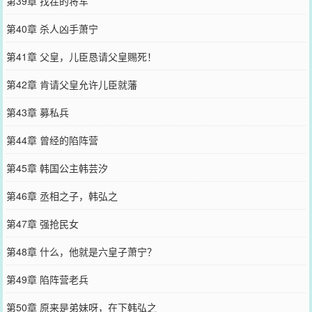
第39章 找茬的将军
第40章 杀人凶手萧宁
第41章 父皇，儿臣恳请父皇赐死！
第42章 肯请父皇允许儿臣就藩
第43章 募私兵
第44章 曾经的陷阵营
第45章 韩国公主韩芸汐
第46章 丞相之子，韩弘之
第47章 强抢民女
第48章 什么，他就是六皇子萧宁？
第49章 陷阵营老兵
第50章 原来是弟妹呀，在下韩弘之