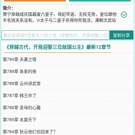
简介：
萧宁穿越成庆国最废六皇子，母妃早逝、无权无势，皇位跟他
半毛钱关系没有。\n太子与二皇子杀得你死我活，满朝文武站
队疯抢，萧宁只想躺平摆烂：\n勾栏听曲、调教美人、搞发明赚大
钱，做个逍遥藩王混吃等死。\n别人夺嫡拼命，他吃瓜看戏；\n别人
复制分享
勾心斗角，他搂公主数银子；\n别人求皇位，他只求安稳富贵。\n太
子怒：“老六！你说你不争皇位，为何手握百万雄兵？”\n二皇子崩：
《穿越古代，开局迎娶三位敌国公主》最新12章节
“全国赋税大半出自你手，你还说你只想当藩王？”\n萧宁摊手：“别卷
了，你们谁当皇帝都行，别耽误我搂敌国公主就行。”\n本想躺平混日
第790章 夫妻之情
子，一不小心，统一天下，美人在怀，天下归心！
您要是觉得《
穿越古代，开局迎娶三位敌国公主
》还不错的话请不要
第789章 各家的夜
忘记向您QQ群和微博微信里的朋友推荐哦！
第788章 云州讲武堂
第787章 韩王炸了
第786章 圣母的心魔
第785章 名震天下
第784章 狄云他们也回来了？