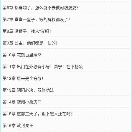
第6章 都穿越了，怎么能不去教司坊耍耍？
第7章 堂堂一皇子，穷的裤衩都没了？
第8章 没银子，找人‘借’呀！
第9章 公主，他们都是一伙的！
第10章 花魁百里嫣然
第11章 出门在外必备小号！萧宁：在下杨凌
第12章 原来是个穷酸！
第13章 阴阳心决，双修功法
第14章 夜闯小柔房间
第15章 这都三天了，殿下您人还在吗？
第16章 敕封秦王