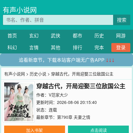
有声小说网
搜索
首页
玄幻
武侠
都市
历史
网游
科幻
言情
其他
排行
完本
登录
追看新章节，下载本站客户端无广告APP
↓↓↓
有声小说网
>
历史小说
> 穿越古代，开局迎娶三位敌国公主
穿越古代，开局迎娶三位敌国公主
作者：
V范家大少
更新时间：2026-08-06 20:15:40
状态：连载
最新章节：
第790章 夫妻之情
加入书架
点击阅读