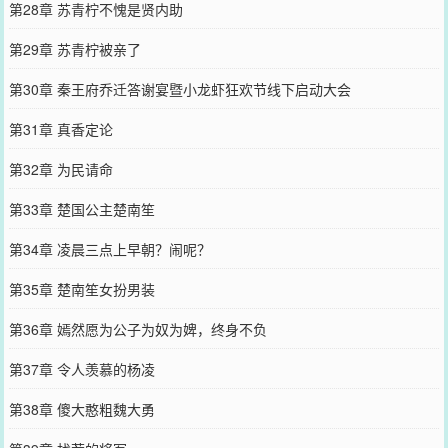
第28章 苏青柠不愧是贤内助
第29章 苏青柠被亲了
第30章 秦王府乔迁答谢宴暨小龙虾狂欢节线下启动大会
第31章 真香定论
第32章 为民请命
第33章 楚国公主楚南笙
第34章 凌晨三点上早朝？闹呢？
第35章 楚南笙女扮男装
第36章 嫣然愿为公子为奴为婢，终身不负
第37章 令人羡慕的杨凌
第38章 傻大憨粗魏大勇