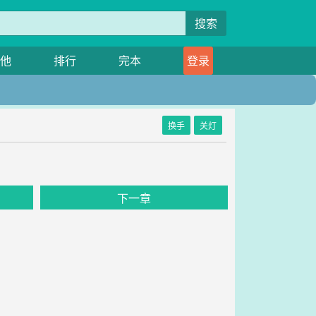
搜索
他
排行
完本
登录
换手
关灯
下一章