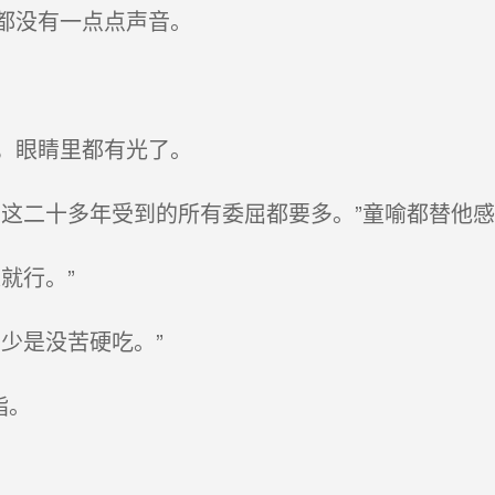
都没有一点点声音。
，眼睛里都有光了。
这二十多年受到的所有委屈都要多。”童喻都替他感
就行。”
少是没苦硬吃。”
指。