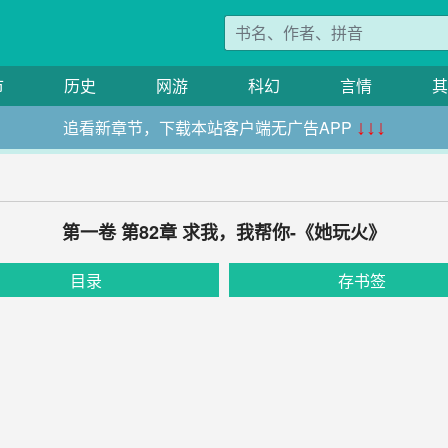
市
历史
网游
科幻
言情
其
追看新章节，下载本站客户端无广告APP
↓↓↓
第一卷 第82章 求我，我帮你-《她玩火》
目录
存书签