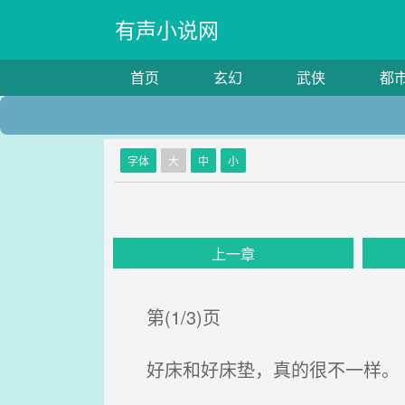
有声小说网
首页
玄幻
武侠
都
字体
大
中
小
上一章
第(1/3)页
好床和好床垫，真的很不一样。