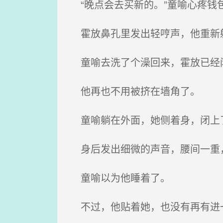
“晚点会去买新的。”童喻心疼钱
霍放鼻孔里发出轻哼声，他重新
童喻去洗了个澡回来，霍放已经
他再也不用被挤在墙角了。
童喻躺在外面，她侧着身，闭上
身后发出细微的声音，腰间一重
童喻以为他睡着了。
不过，他贴着她，也没有再有进