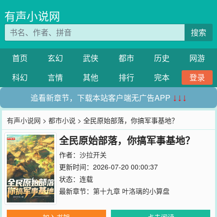
有声小说网
搜索
首页
玄幻
武侠
都市
历史
网游
科幻
言情
其他
排行
完本
登录
追看新章节，下载本站客户端无广告APP
↓↓↓
有声小说网
>
都市小说
> 全民原始部落，你搞军事基地？
全民原始部落，你搞军事基地？
作者：
沙拉开关
更新时间：2026-07-20 00:00:37
状态：连载
最新章节：
第十九章 叶洛璃的小算盘
加入书架
点击阅读