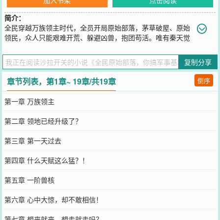
简介：
全民穿越万族领主时代，全员开局原始部落，茅草破屋、原始
领民，众人只能艰难开荒、躲避凶兽，抱团苟活。唯有秦天觉
醒全服唯一SSS级无限进化天赋，万物皆可进化！新手随机进化，木
箭塔直接蜕变为A级穿云狙击塔！三公里自动锁敌、秒杀凶兽，无敌防
复制分享
御拉满。普通农具进阶神级工具，资源采集、寻矿探宝远超常人。当
全网领主还在为资源拼死争夺、被凶兽追杀时，秦天速冲全服首个二
章节列表，第1章~ 19章/共19章
倒序
级领地，解锁逆天时光耕地，断层碾压所有玩家！无限进化一路拉
满，原始村落蜕变为超级军事基地。面对万族强敌与各路领主，秦天
第一章 万族领主
淡然俯瞰全场：“你们玩原始部落，我直接开启军备时代！”
您要是觉得《
全民原始部落，你搞军事基地？
》还不错的话请不要忘
第二章 领地已经升级了？
记向您QQ群和微博微信里的朋友推荐哦！
第三章 第一天过去
第四章 什么天赋这么猛？！
第五章 一阶兽核
第六章 心中大惊，却不敢相信！
第七章 想来就来，想走就走吗？