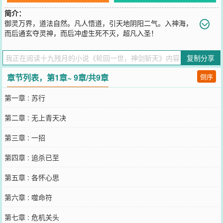
简介：
御灵万界，道法自然。凡人悟道，引天地阴阳二气。入神海，
而后通玄夺灵神，而后冲虚生死不灭，超凡入圣！
您要是觉得《
轮回一世，神剑斩天
》还不错的话请不要忘记向您QQ群
和微博微信里的朋友推荐哦！
复制分享
章节列表，第1章~ 9章/共9章
倒序
第一章 : 苏行
第二章 : 无上青天决
第三章 : 一招
第四章 : 追杀已至
第五章 : 各怀心思
第六章 : 噬命符
第七章 : 危机关头