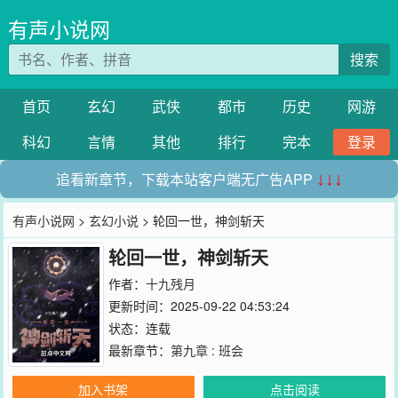
有声小说网
搜索
首页
玄幻
武侠
都市
历史
网游
科幻
言情
其他
排行
完本
登录
追看新章节，下载本站客户端无广告APP
↓↓↓
有声小说网
>
玄幻小说
> 轮回一世，神剑斩天
轮回一世，神剑斩天
作者：
十九残月
更新时间：2025-09-22 04:53:24
状态：连载
最新章节：
第九章 : 班会
加入书架
点击阅读