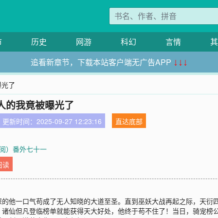
市
历史
网游
科幻
言情
其
追看新章节，下载本站客户端无广告APP
↓↓↓
曝光了
人的我竟被曝光了
更新时间：2025-09-27 12:23:16
直达底部
阅）番外七十一
阅读
深的他一口气苟成了无人知晓的大道至圣。直到巫妖大战再起之际，天衍
，诸仙但凡登临榜单就能获得天大好处，他终于苟不住了！当日，骑宠榜