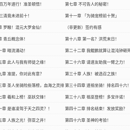
 百万年道行！准圣顿悟！
第七章 不可告人的秘密！
 三清竟未进前十！
第十一章 「为骑宠榜前十贺」
章 罗睺！混元大罗金仙！
（非更新）签约有感
章 青丘概念体！
第十八章 第一名？洪荒末日！
一章 暗流涌动！
第二十二章 我鲲鹏就算让混沌钟砸
五章 此人与我有师徒之缘！
人拍死，也绝不给任何人当坐骑！
第二十六章 请道友助我一臂之力！
九章 准提，你对此有意？
第三十章 人族！被选召之族！
三章 圣人坐骑险些落榜，血海之灵排
第三十四章 道祖坐骑！排名四十六
！
七章 羲和上榜！巫妖交锋！
第三十八章 祖巫登榜！多宝许诺！
一章 是谁凌驾于天之四灵？！
第四十二章 排名结束！发放奖励？
五章 人族之光！弥亚之井！
第四十六章 圣神的考验！