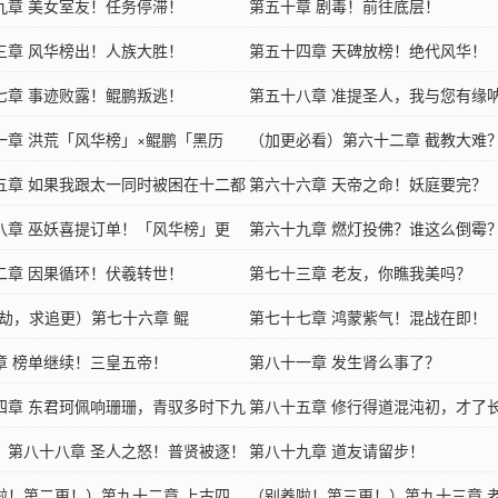
九章 美女室友！任务停滞！
第五十章 剧毒！前往底层！
三章 风华榜出！人族大胜！
第五十四章 天碑放榜！绝代风华！
七章 事迹败露！鲲鹏叛逃！
第五十八章 准提圣人，我与您有缘
一章 洪荒「风华榜」×鲲鹏「黑历
（加更必看）第六十二章 截教大难
五章 如果我跟太一同时被困在十二都
触即发！
第六十六章 天帝之命！妖庭要完？
大阵里，你先救谁？
八章 巫妖喜提订单！「风华榜」更
第六十九章 燃灯投佛？谁这么倒霉
二章 因果循环！伏羲转世！
第七十三章 老友，你瞧我美吗？
渡劫，求追更）第七十六章 鲲
第七十七章 鸿蒙紫气！混战在即！
！你好大胆子！！！
章 榜单继续！三皇五帝！
第八十一章 发生肾么事了？
四章 东君珂佩响珊珊，青驭多时下九
第八十五章 修行得道混沌初，才了
）第八十八章 圣人之怒！普贤被逐！
逆
第八十九章 道友请留步！
啦！第二更！）第九十二章 上古四
（别养啦！第三更！）第九十三章 