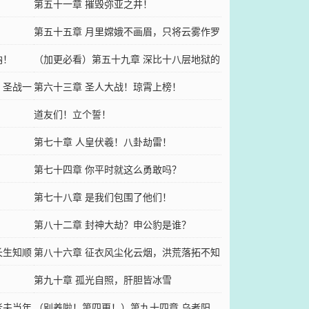
第五十一章 摧毁弥亚之井！
第五十五章 月里嫦娥不画眉，只将云雾作罗
呐！
衣
（加更必看）第五十九章 深比十八层地狱的
？圣战一
缘分！
第六十三章 圣人大战！琼霄上榜！
道友们！立个誓！
？
第七十章 人皇伏羲！八卦劫雷！
第七十四章 你平时就这么勇敢吗？
第七十八章 是我们包围了他们！
第八十二章 封神大劫？申公豹是谁？
长生知顺
第八十六章 征衣风尘化云烟，洪荒落拓不知
年
第九十章 孤光自照，肝胆皆冰雪
老夫当年
（别养啦！第四更！）第九十四章 乌者阳