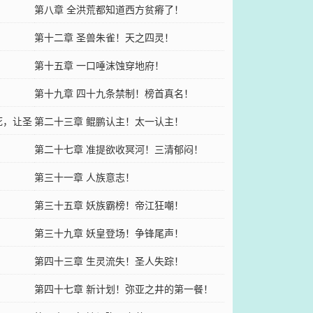
第八章 全洪荒都知道西方贫瘠了！
第十二章 圣兽朱雀！天之四灵！
第十五章 一口唾沫蚀穿地府！
第十九章 四十九条禁制！榜首真名！
死，让圣
第二十三章 鲲鹏认主！太一认主！
第二十七章 准提欲收冥河！三清郁闷！
第三十一章 人族意志！
！
第三十五章 妖族霸榜！帝江狂嘲！
第三十九章 妖皇登场！争锋尾声！
第四十三章 生灵流失！圣人失踪！
第四十七章 新计划！弥亚之井的第一餐！