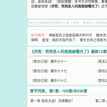
动，巫妖休战！（观前提醒：本书为洪荒群像，着
您要是觉得《
洪荒：苟到圣人的我竟被曝光了
》还
新书推荐：
神秘复苏之我是前期大BOOS
、
魏末多
缘啊
、
鉴宝：我的手指开挂了
、
重生日本之塌房大
《洪荒：苟到圣人的我竟被曝光了》最新12
（暂勿订阅）番外七十一
（暂无
（暂勿订阅）番外六十七
（暂勿
（暂勿订阅）番外六十三
（暂勿
章节列表，第1章~ 100章/共436章
第一章 巫妖大战！天碑横空！
第二章