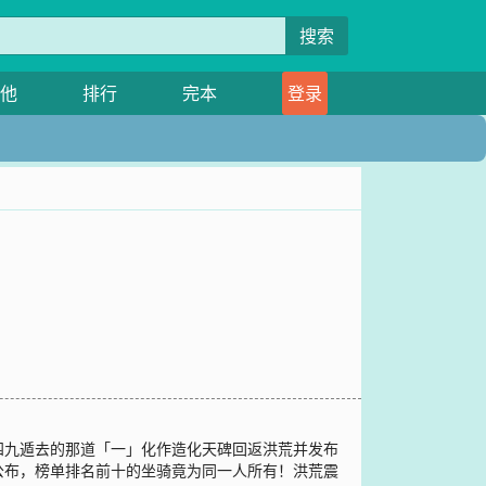
搜索
他
排行
完本
登录
四九遁去的那道「一」化作造化天碑回返洪荒并发布
公布，榜单排名前十的坐骑竟为同一人所有！洪荒震