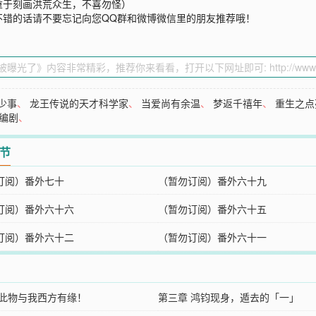
重于刻画洪荒众生，不喜勿怪）
不错的话请不要忘记向您QQ群和微博微信里的朋友推荐哦！
少事
、
龙王传说的天才科学家
、
当爱尚有余温
、
梦返千禧年
、
重生之点
编剧
、
章节
订阅）番外七十
（暂勿订阅）番外六十九
订阅）番外六十六
（暂勿订阅）番外六十五
订阅）番外六十二
（暂勿订阅）番外六十一
 此物与我西方有缘！
第三章 鸿钧现身，遁去的「一」