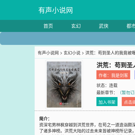
有声小说网
首页
玄幻
武侠
都
有声小说网
>
玄幻小说
> 洪荒：苟到圣人的我竟被
洪荒：苟到圣
作者：
我是剑客
状态：连载
最新章节：
（暂勿订
加入书架
点击
简介：
资深宅男林枫穿越到洪荒世界，在苟之一道造诣颇
了诸多神榜。洪荒大陆的过去未来皆被神榜所记录