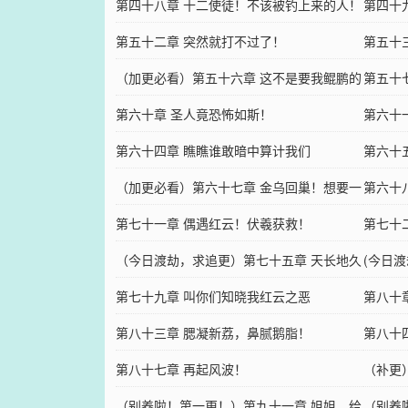
赏）
第四十八章 十二使徒！不该被钓上来的人！
第四十
第五十二章 突然就打不过了！
第五十
（加更必看）第五十六章 这不是要我鲲鹏的
第五十
命吗？
第六十章 圣人竟恐怖如斯！
第六十
第六十四章 瞧瞧谁敢暗中算计我们
史」√
第六十
（加更必看）第六十七章 金乌回巢！想要一
天神煞
第六十
座天外天！
第七十一章 偶遇红云！伏羲获救！
新！
第七十
（今日渡劫，求追更）第七十五章 天长地久
(今日
有时尽，此恨绵绵无绝期！
第七十九章 叫你们知晓我红云之恶
鹏！！
第八十
第八十三章 腮凝新荔，鼻腻鹅脂！
第八十
第八十七章 再起风波！
关！
（补更
（别养啦！第一更！）第九十一章 姐姐，给
（别养