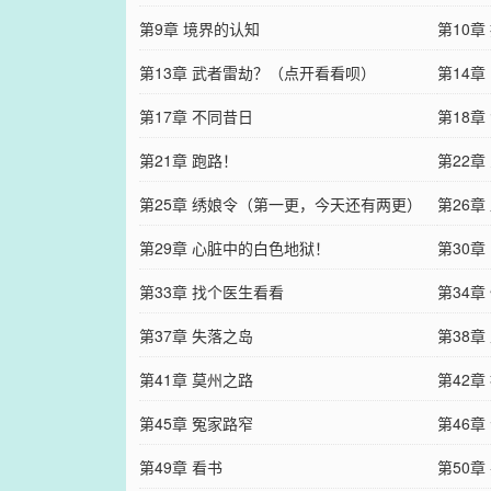
第9章 境界的认知
第10章
第13章 武者雷劫？（点开看看呗）
第14章
第17章 不同昔日
第18
第21章 跑路！
第22章
第25章 绣娘令（第一更，今天还有两更）
第26
第29章 心脏中的白色地狱！
第30章
第33章 找个医生看看
第34章
第37章 失落之岛
第38章
第41章 莫州之路
第42章
第45章 冤家路窄
第46章
第49章 看书
第50章