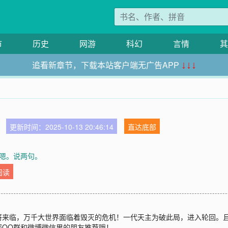
市
历史
网游
科幻
言情
其
追看新章节，下载本站客户端无广告APP
↓↓↓
更新时间：2025-10-13 20:46:14
直达底部
章 嗯。说两句。
阅读
代即将来临，万千大世界面临着毁灭的危机！一代天主为破此局，进入轮回。
您QQ群和微博微信里的朋友推荐哦！