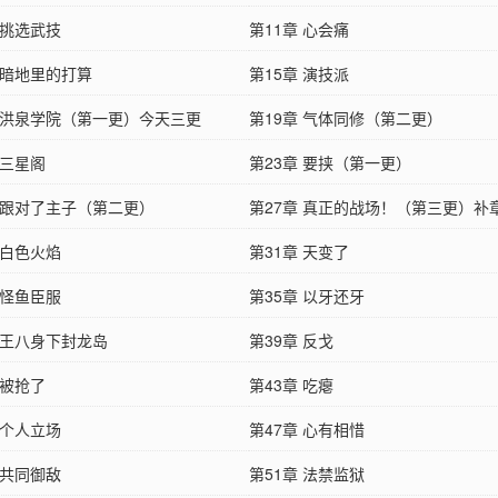
 挑选武技
第11章 心会痛
 暗地里的打算
第15章 演技派
章 洪泉学院（第一更）今天三更
第19章 气体同修（第二更）
 三星阁
第23章 要挟（第一更）
章 跟对了主子（第二更）
第27章 真正的战场！（第三更）补
 白色火焰
第31章 天变了
 怪鱼臣服
第35章 以牙还牙
 王八身下封龙岛
第39章 反戈
 被抢了
第43章 吃瘪
 个人立场
第47章 心有相惜
 共同御敌
第51章 法禁监狱