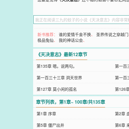
新书推荐：
谁的爱情千金不换
、
圣界传说之穿越门
极品兔仙
、
我的神话公会
、
《天决意志》最新12章节
第135章 嗯。说两句。
第一百
第一百三十三章 洞天世界
第一百
第127章 莫小闲的孤名
第126
章节列表，第1章~ 100章/共135章
第1章 序章
第2章 
第5章 僵尸出井
第6章