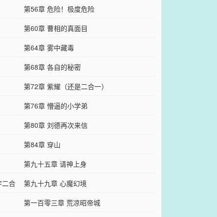
第56章 危险！极度危险
第60章 曹相的真面目
第64章 雾中藏毒
第68章 各自的秘密
）
第72章 紫耀（还是二合一）
第76章 懵逼的小学弟
第80章 刘德再次来信
第84章 穿山
第九十五章 请神上身
字二合
第九十九章 心魔幻境
第一百零三章 荒凉昭帝城