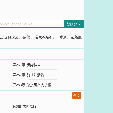
复制分享
三之无限之旅
、
厨修
、
我家冰结不是下水道
、
超级魔
第261章 伊势神宫
第257章 前往江浙省
第253章 杀之可得大功德！
倒序
第3章 末世降临