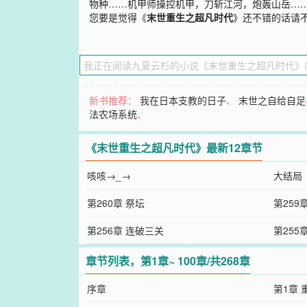
物种……机甲师操控机甲，刀斩江河，炮轰山岳…
您要是觉得《
末世重生之超凡时代
》还不错的话请
新书推荐：
我在日本支教的日子
、
末世之自给自足
法农场系统
、
《末世重生之超凡时代》最新12章节
咳咳→_→
大结局
第260章 祭坛
第259
第256章 连破三关
第255
章节列表，第1章~ 100章/共268章
序章
第1章 