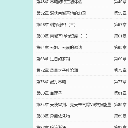
第48章 林曦的特工初体验
第49
第52章 潜伏南城基地的幻卫
第53
第56章 刺探秘密（三）
第57章
第60章 南城基地物资库（一）
第61
第64章 云旭、云晨的邀请
第65章
第68章 进击的罗锦
第69
第72章 风暴之子叶沧澜
面上信
第73章
第76章 敲打林曦
第77
第80章 血莲子
第81章
第84章 天使审判、先天罡气爆VS数据能量
第85
炮
第88章 异能依凭物
第89章
第92章 暗流渐涌
第93章