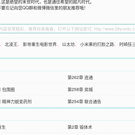
…这是绝望的末世时代，也是通往希望的超凡时代。
不要忘记向您QQ群和微博微信里的朋友推荐哦！
、
北凌王
、
影帝重生电影世界
、
以太坊
、
小米果的打脸之路
、
时崎狂
第262章 连通
章 包围圈
第258章 奕城
章 精神力蜕变药剂
第254章 联合通告
重生
第2章 锻体术