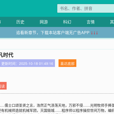
市
历史
网游
科幻
言情
其
追看新章节，下载本站客户端无广告APP
↓↓↓
凡时代
更新时间：2025-10-18 01:49:16
直达底部
阅读
……儒士口颂圣贤之言，浩然正气涤荡天地，万邪不侵……光明牧师手捧
更有机械师造就机械军团，灭国毁城……程序师以程序操控世间万物，编