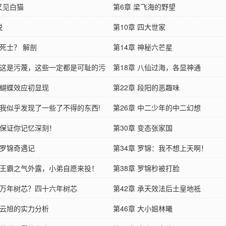
又见白猫
第6章 梁飞海的野望
蜕
第10章 四大世家
 死士？ 解剖
第14章 神秘六芒星
章 这是污蔑，这些一定都是可耻的污
第18章 八仙过海，各显神通
 蝴蝶效应初显现
第22章 段阳的恶趣味
章 我似乎发现了一些了不得的东西!
第26章 中二少年的中二幻想
章 保证你记忆深刻！
第30章 变态张家国
 罗锦奇遇记
第34章 罗锦：我不想上天啊！
章 王霸之气外露，小弟自愿来投！
第38章 罗锦秒被打脸
章 万年树芯？四十六年树芯
第42章 承天效法后土皇地祗
 云旭的实力分析
第46章 大小姐林曦