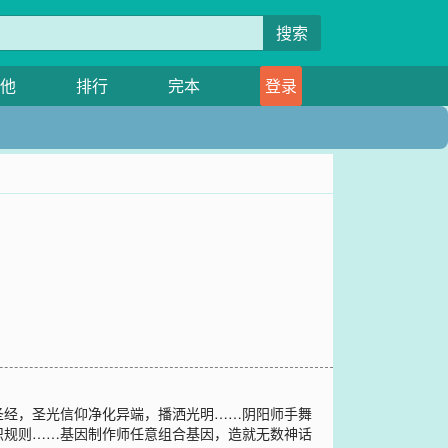
搜索
他
排行
完本
登录
圣经，圣光信仰净化异端，播洒光明……阴阳师手舞
织规则……基因制作师任意组合基因，造就无数神话