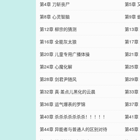
第4章 刀斩丧尸
第5章 
第8章 心灵智脑
第9章 
第12章 柳宗的猜测
第13章
第16章 全能灰太狼
第17
第20章 儿童专用广播体操
蔑！
第21章
第24章 心魔化解
第25
第28章 剑君尹随风
第29
第32章 真·差点儿黑化的云晨
第33章
第36章 运气爆表的罗锦
第37
第40章 杀杀杀杀杀杀杀！！！！！
第41
第44章 异能者与普通人的区别对待
第45章