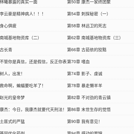
章 林曦暴露的真实一面
第50章 康杰一家终团聚
章 李云豪是精神病人！！！
第54章 刺探秘密（一）
 身心俱疲
第58章 林远卫的死志
章 南城基地物资库（二）
第62章 南城基地物资库（三）
 古长青
第66章 古茹依的狡黠
章 不管你是真信，还是假信，反正你表
第70章 嗜血
了
 树人，出发！
第74章 影子、虔诚
章 救命啊，蝙蝠要吃羊了！
第78章 暴走懒羊羊
 赵光的皇帝梦
第82章 不对劲的青云镇
章 康杰：今日，我康杰就要代天刑法！
第86章 末世生存的觉悟
 土匪式的严猛
第90章 我有意见！
 基因优化药剂
第94章 感动的罗锦