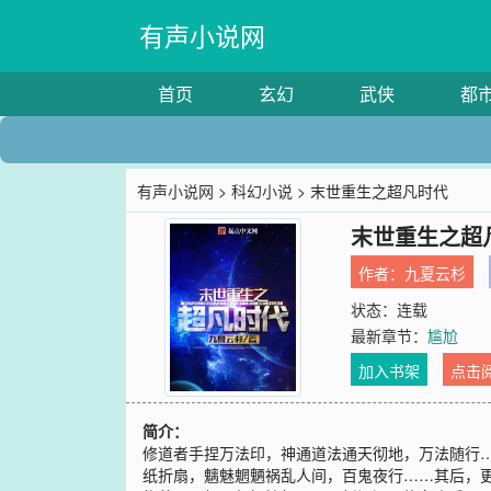
有声小说网
首页
玄幻
武侠
都
有声小说网
>
科幻小说
> 末世重生之超凡时代
末世重生之超
作者：
九夏云杉
状态：连载
最新章节：
尴尬
加入书架
点击
简介：
修道者手捏万法印，神通道法通天彻地，万法随行
纸折扇，魑魅魍魉祸乱人间，百鬼夜行……其后，