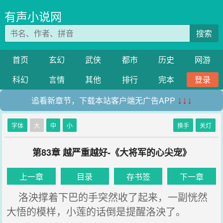
有声小说网
搜索
首页
玄幻
武侠
都市
历史
网游
科幻
言情
其他
排行
完本
登录
追看新章节，下载本站客户端无广告APP
↓↓↓
字体
大
中
小
换手
关灯
第83章 越严重越好-《大将军的心尖宠》
上一章
目录
存书签
下一章
洛泱撑着下巴的手突然收了起来，一副恍然
大悟的模样，小莲的话倒是提醒洛泱了。